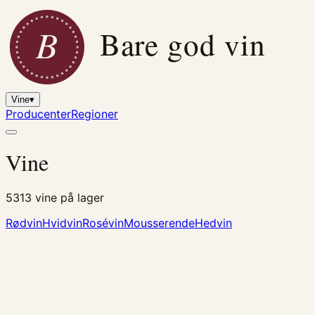
B
Bare god vin
Vine
▾
Producenter
Regioner
Vine
5313
vine på lager
Rødvin
Hvidvin
Rosévin
Mousserende
Hedvin