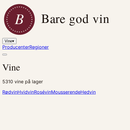
B
Bare god vin
Vine
▾
Producenter
Regioner
Vine
5310
vine på lager
Rødvin
Hvidvin
Rosévin
Mousserende
Hedvin