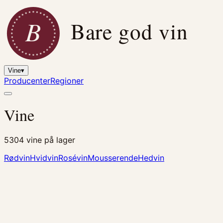
B
Bare god vin
Vine
▾
Producenter
Regioner
Vine
5304
vine på lager
Rødvin
Hvidvin
Rosévin
Mousserende
Hedvin