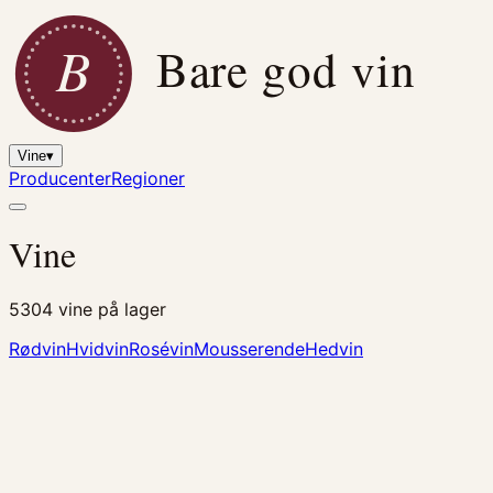
B
Bare god vin
Vine
▾
Producenter
Regioner
Vine
5304
vine på lager
Rødvin
Hvidvin
Rosévin
Mousserende
Hedvin