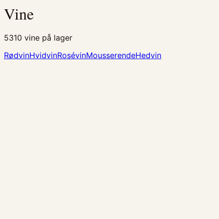
Vine
5310
vine på lager
Rødvin
Hvidvin
Rosévin
Mousserende
Hedvin