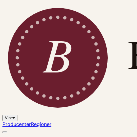
B
Vine
▾
Producenter
Regioner