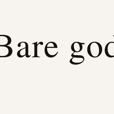
Bare go