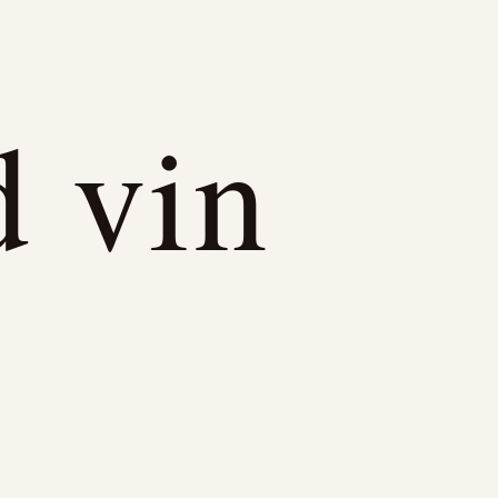
d vin