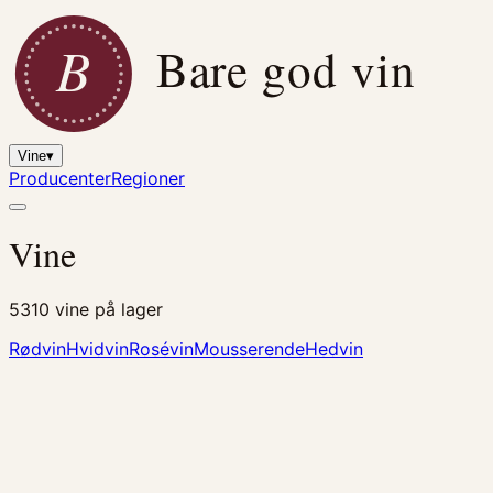
B
Bare god vin
Vine
▾
Producenter
Regioner
Vine
5310
vine på lager
Rødvin
Hvidvin
Rosévin
Mousserende
Hedvin