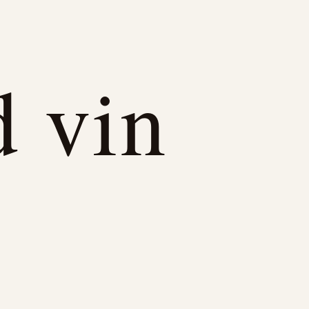
d vin