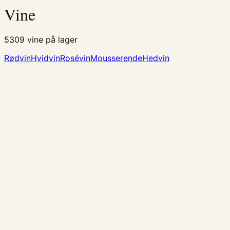
Vine
5309
vine på lager
Rødvin
Hvidvin
Rosévin
Mousserende
Hedvin