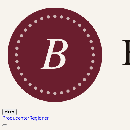
B
Vine
▾
Producenter
Regioner