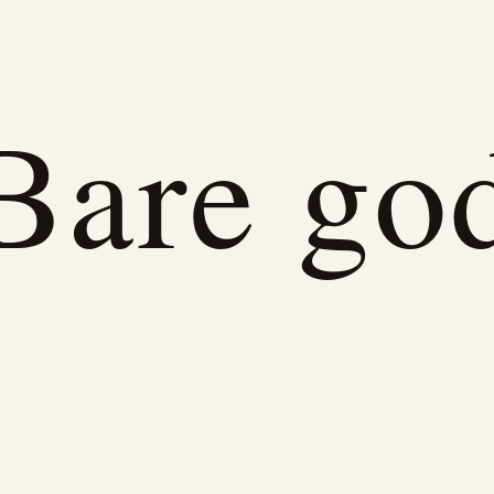
Bare go