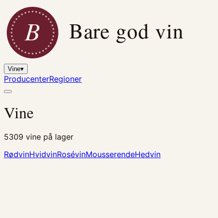
B
Bare god vin
Vine
▾
Producenter
Regioner
Vine
5309
vine på lager
Rødvin
Hvidvin
Rosévin
Mousserende
Hedvin