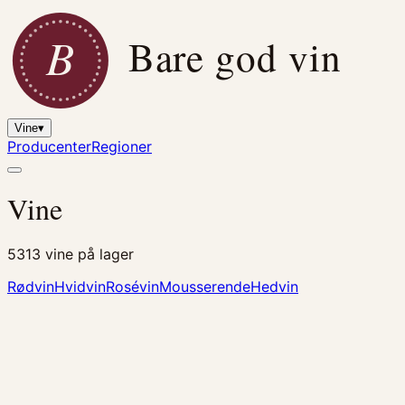
B
Bare god vin
Vine
▾
Producenter
Regioner
Vine
5313
vine på lager
Rødvin
Hvidvin
Rosévin
Mousserende
Hedvin