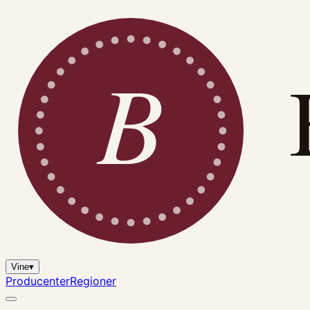
B
Vine
▾
Producenter
Regioner