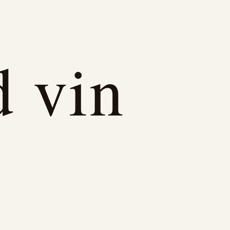
d vin