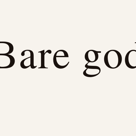
Bare go