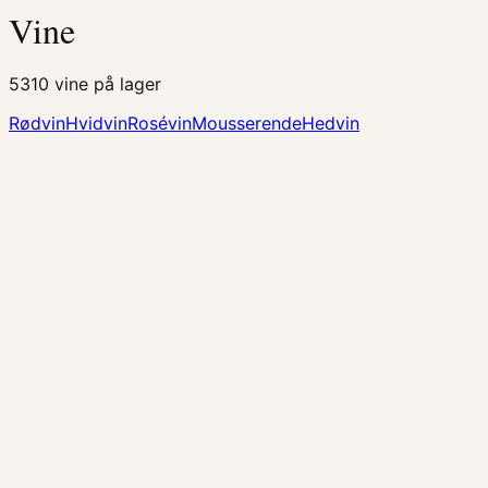
Vine
5310
vine på lager
Rødvin
Hvidvin
Rosévin
Mousserende
Hedvin