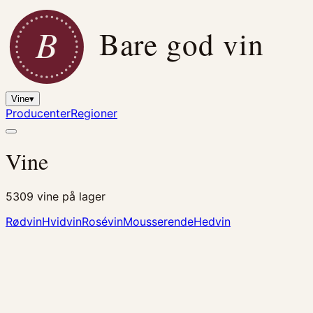
B
Bare god vin
Vine
▾
Producenter
Regioner
Vine
5309
vine på lager
Rødvin
Hvidvin
Rosévin
Mousserende
Hedvin