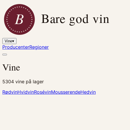
B
Bare god vin
Vine
▾
Producenter
Regioner
Vine
5304
vine på lager
Rødvin
Hvidvin
Rosévin
Mousserende
Hedvin