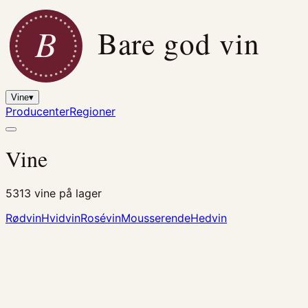
B
Bare god vin
Vine
▾
Producenter
Regioner
Vine
5313
vine på lager
Rødvin
Hvidvin
Rosévin
Mousserende
Hedvin