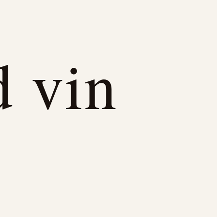
d vin