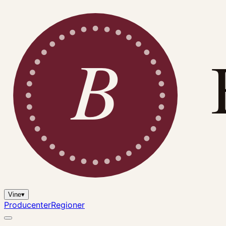
B
Vine
▾
Producenter
Regioner