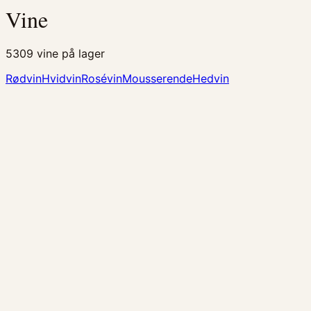
Vine
5309
vine på lager
Rødvin
Hvidvin
Rosévin
Mousserende
Hedvin