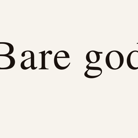
Bare go