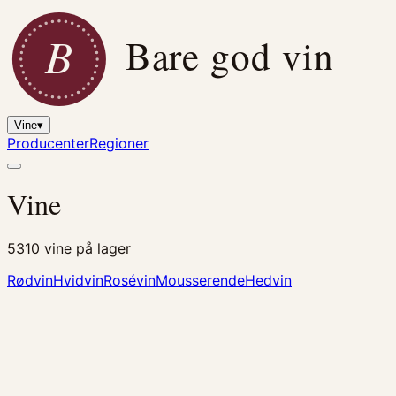
B
Bare god vin
Vine
▾
Producenter
Regioner
Vine
5310
vine på lager
Rødvin
Hvidvin
Rosévin
Mousserende
Hedvin