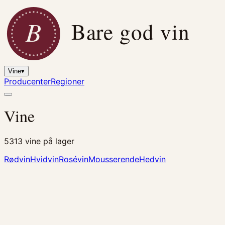
B
Bare god vin
Vine
▾
Producenter
Regioner
Vine
5313
vine på lager
Rødvin
Hvidvin
Rosévin
Mousserende
Hedvin