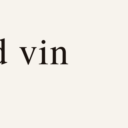
d vin