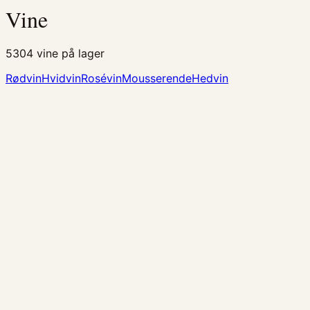
Vine
5304
vine på lager
Rødvin
Hvidvin
Rosévin
Mousserende
Hedvin