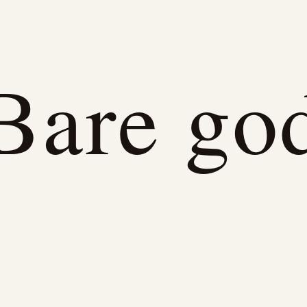
Bare go