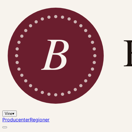
B
Vine
▾
Producenter
Regioner