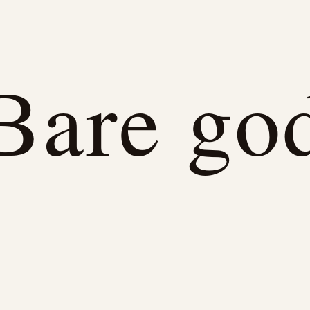
Bare go