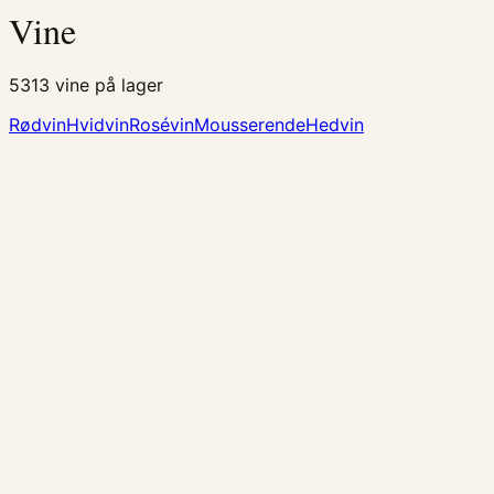
Vine
5313
vine på lager
Rødvin
Hvidvin
Rosévin
Mousserende
Hedvin