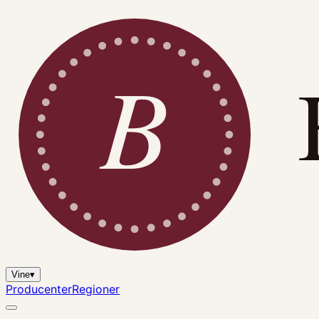
B
Vine
▾
Producenter
Regioner