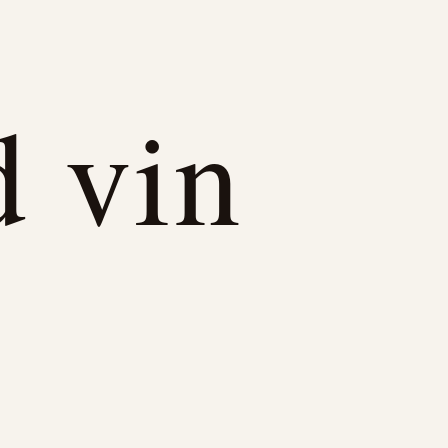
d vin