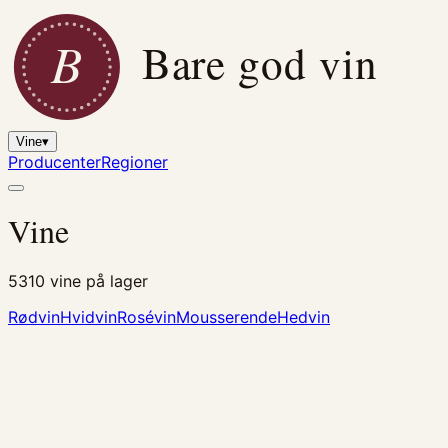
B
Bare god vin
Vine
▾
Producenter
Regioner
Vine
5310
vine på lager
Rødvin
Hvidvin
Rosévin
Mousserende
Hedvin