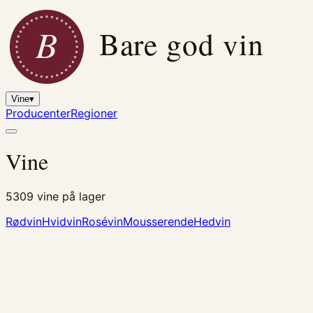
B
Bare god vin
Vine
▾
Producenter
Regioner
Vine
5309
vine på lager
Rødvin
Hvidvin
Rosévin
Mousserende
Hedvin