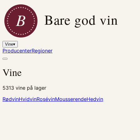
B
Bare god vin
Vine
▾
Producenter
Regioner
Vine
5313
vine på lager
Rødvin
Hvidvin
Rosévin
Mousserende
Hedvin