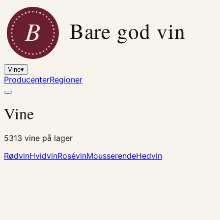
B
Bare god vin
Vine
▾
Producenter
Regioner
Vine
5313
vine på lager
Rødvin
Hvidvin
Rosévin
Mousserende
Hedvin