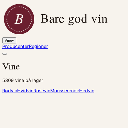
B
Bare god vin
Vine
▾
Producenter
Regioner
Vine
5309
vine på lager
Rødvin
Hvidvin
Rosévin
Mousserende
Hedvin