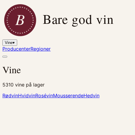
B
Bare god vin
Vine
▾
Producenter
Regioner
Vine
5310
vine på lager
Rødvin
Hvidvin
Rosévin
Mousserende
Hedvin