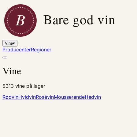
B
Bare god vin
Vine
▾
Producenter
Regioner
Vine
5313
vine på lager
Rødvin
Hvidvin
Rosévin
Mousserende
Hedvin