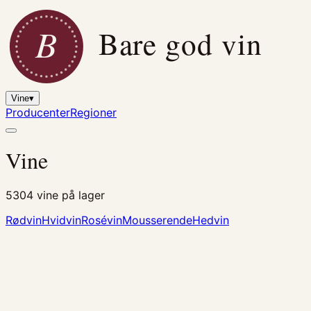
B
Bare god vin
Vine
▾
Producenter
Regioner
Vine
5304
vine på lager
Rødvin
Hvidvin
Rosévin
Mousserende
Hedvin