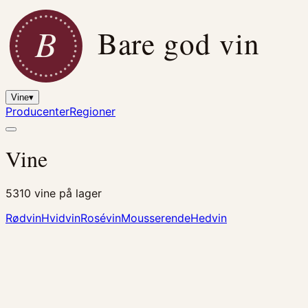
B
Bare god vin
Vine
▾
Producenter
Regioner
Vine
5310
vine på lager
Rødvin
Hvidvin
Rosévin
Mousserende
Hedvin