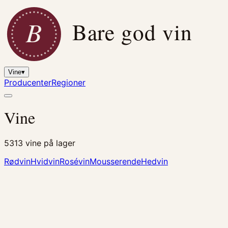
B
Bare god vin
Vine
▾
Producenter
Regioner
Vine
5313
vine på lager
Rødvin
Hvidvin
Rosévin
Mousserende
Hedvin