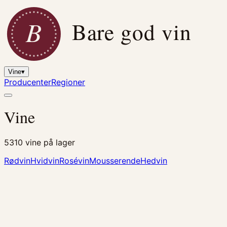
B
Bare god vin
Vine
▾
Producenter
Regioner
Vine
5310
vine på lager
Rødvin
Hvidvin
Rosévin
Mousserende
Hedvin