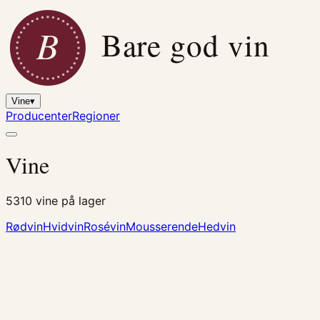
B
Bare god vin
Vine
▾
Producenter
Regioner
Vine
5310
vine på lager
Rødvin
Hvidvin
Rosévin
Mousserende
Hedvin