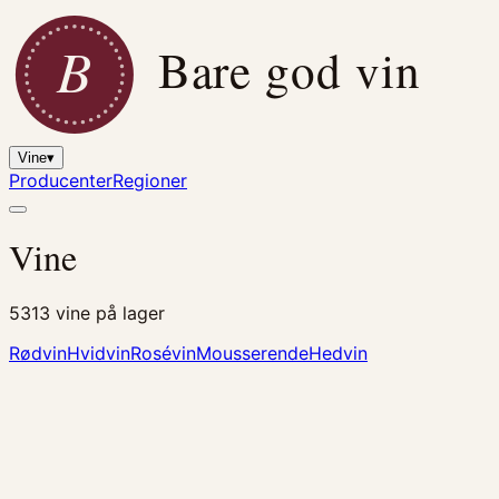
B
Bare god vin
Vine
▾
Producenter
Regioner
Vine
5313
vine på lager
Rødvin
Hvidvin
Rosévin
Mousserende
Hedvin