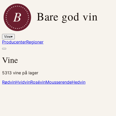
B
Bare god vin
Vine
▾
Producenter
Regioner
Vine
5313
vine på lager
Rødvin
Hvidvin
Rosévin
Mousserende
Hedvin