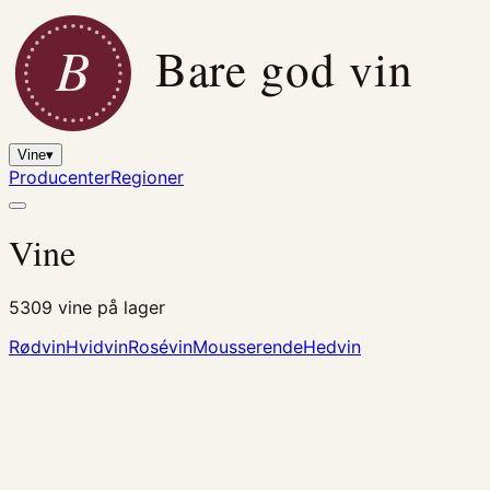
B
Bare god vin
Vine
▾
Producenter
Regioner
Vine
5309
vine på lager
Rødvin
Hvidvin
Rosévin
Mousserende
Hedvin