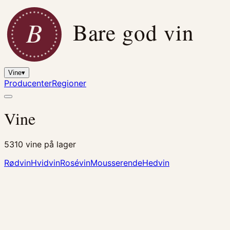
B
Bare god vin
Vine
▾
Producenter
Regioner
Vine
5310
vine på lager
Rødvin
Hvidvin
Rosévin
Mousserende
Hedvin