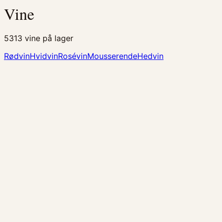
Vine
5313
vine på lager
Rødvin
Hvidvin
Rosévin
Mousserende
Hedvin