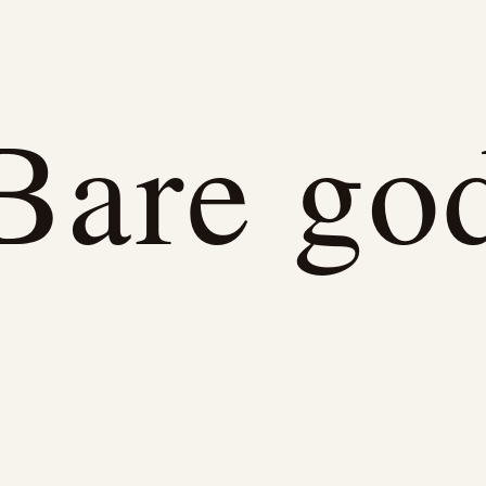
Bare go