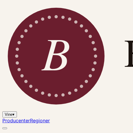
B
Vine
▾
Producenter
Regioner