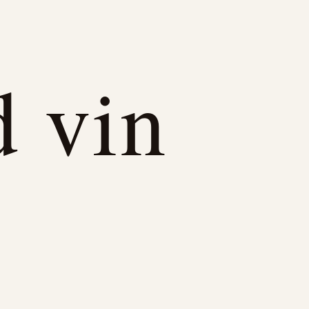
d vin