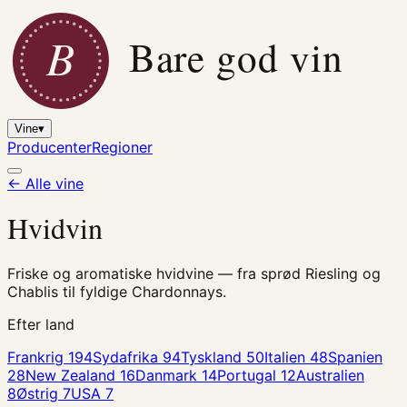
B
Bare god vin
Vine
▾
Producenter
Regioner
← Alle vine
Hvidvin
Friske og aromatiske hvidvine — fra sprød Riesling og
Chablis til fyldige Chardonnays.
Efter land
Frankrig
194
Sydafrika
94
Tyskland
50
Italien
48
Spanien
28
New Zealand
16
Danmark
14
Portugal
12
Australien
8
Østrig
7
USA
7