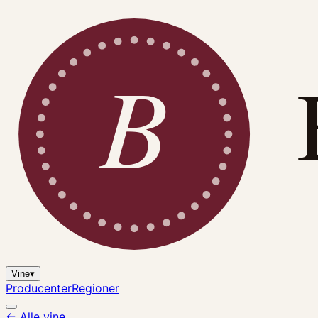
B
Vine
▾
Producenter
Regioner
← Alle vine