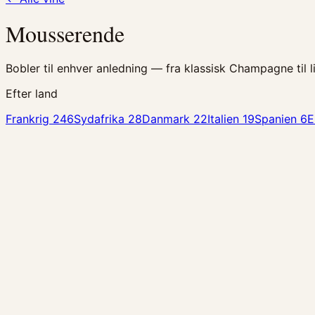
Mousserende
Bobler til enhver anledning — fra klassisk Champagne til 
Efter land
Frankrig
246
Sydafrika
28
Danmark
22
Italien
19
Spanien
6
E