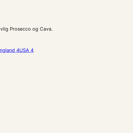
livlig Prosecco og Cava.
ngland
4
USA
4