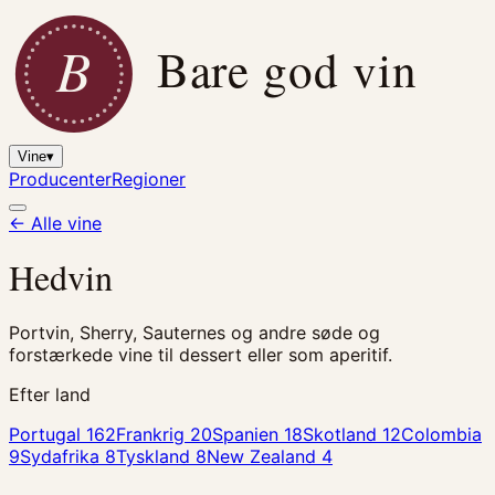
B
Bare god vin
Vine
▾
Producenter
Regioner
← Alle vine
Hedvin
Portvin, Sherry, Sauternes og andre søde og
forstærkede vine til dessert eller som aperitif.
Efter land
Portugal
162
Frankrig
20
Spanien
18
Skotland
12
Colombia
9
Sydafrika
8
Tyskland
8
New Zealand
4