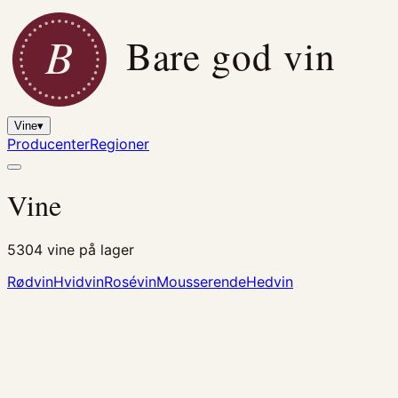
B
Bare god vin
Vine
▾
Producenter
Regioner
Vine
5304
vine på lager
Rødvin
Hvidvin
Rosévin
Mousserende
Hedvin