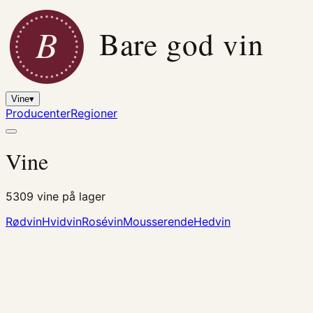
B
Bare god vin
Vine
▾
Producenter
Regioner
Vine
5309
vine på lager
Rødvin
Hvidvin
Rosévin
Mousserende
Hedvin