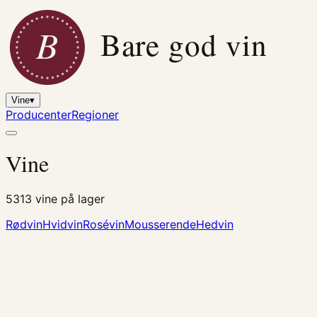
B
Bare god vin
Vine
▾
Producenter
Regioner
Vine
5313
vine på lager
Rødvin
Hvidvin
Rosévin
Mousserende
Hedvin