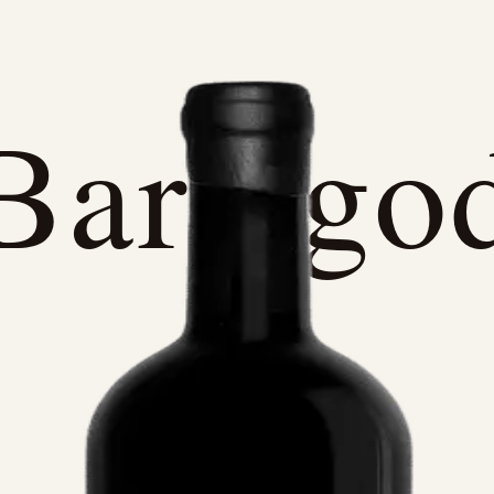
Bare go