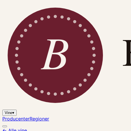
B
Vine
▾
Producenter
Regioner
← Alle vine