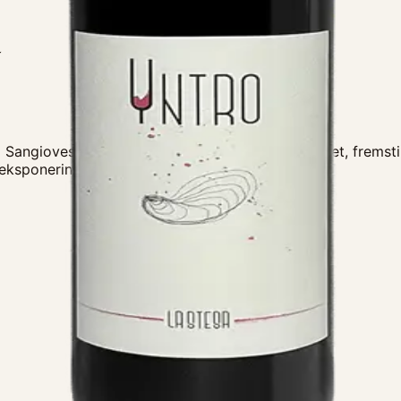
a
 Sangiovese er en vin med karakter og autenticitet, frems
, eksponeringer og vinstokke