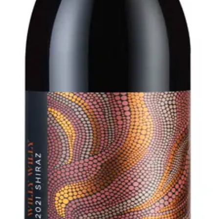
21 på WintherVin.dk! Denne prisvindende vin er en ægte perl
 dyb og intens sm