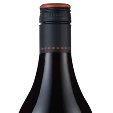
Bare go