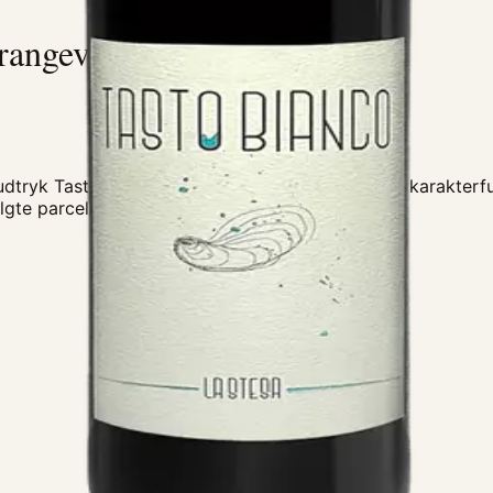
rangevin La Stesa
dtryk Tasto Bianco er husets første hvide vin en karakterfu
gte parceller. En hylde