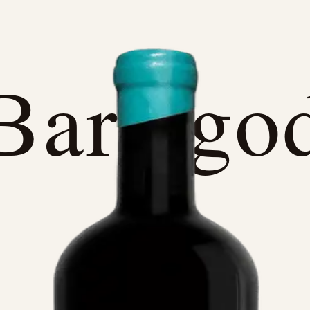
Bare go