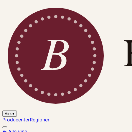
B
Vine
▾
Producenter
Regioner
← Alle vine