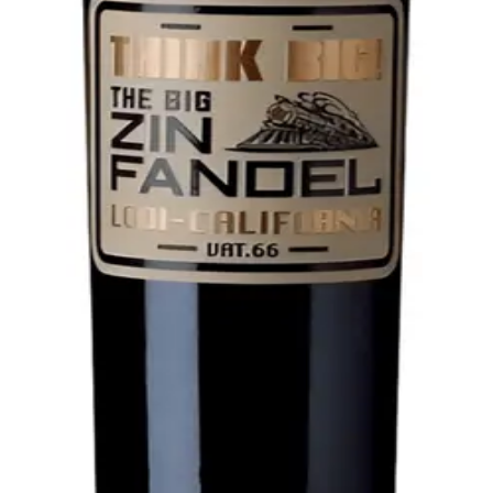
r. Think Big er en fyldig vin til den lidt søde side med en 
t til lyst kød, a