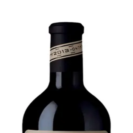
Bare go