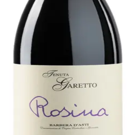
sti 2021 75 cl
 smag og den silkematte tekstur til Tenuta Garetto Rosina B
 mellem frugtighed og ta