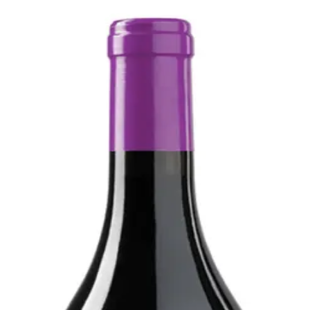
Bare go