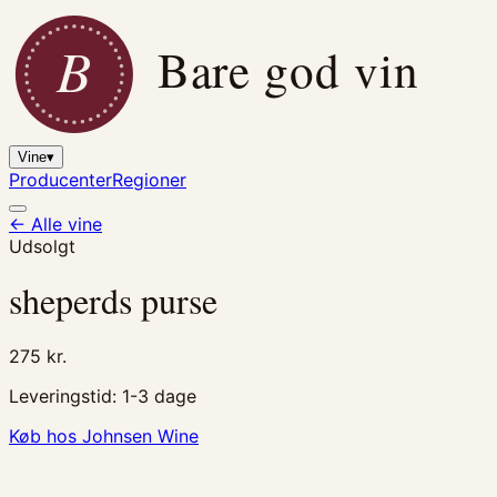
B
Bare god vin
Vine
▾
Producenter
Regioner
← Alle vine
Udsolgt
sheperds purse
275
kr.
Leveringstid:
1-3 dage
Køb hos Johnsen Wine