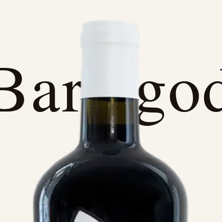
Bare go