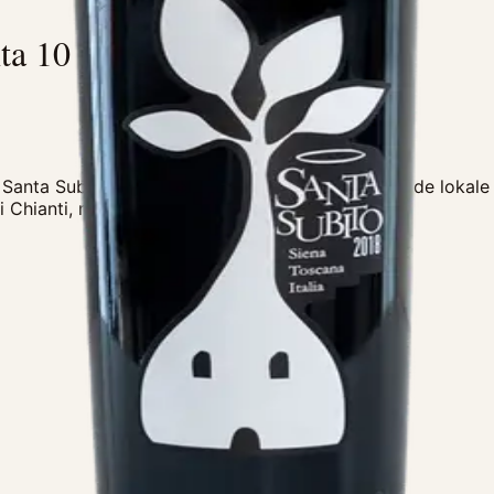
ta 10
nta Subito er en frisk og vinøs rødvin skabt af de lokale 
 Chianti, men her får lov