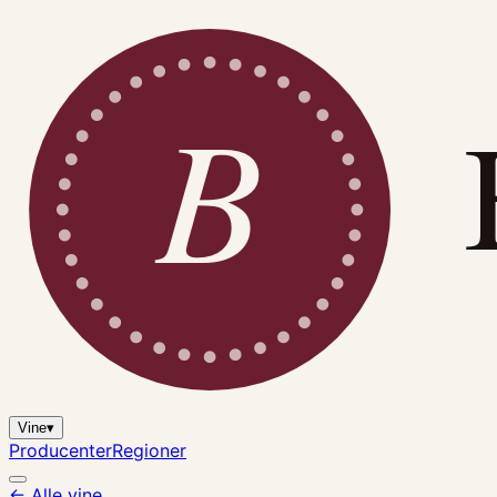
B
Vine
▾
Producenter
Regioner
← Alle vine