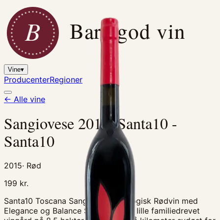
B
Bare god vin
Vine
▾
Producenter
Regioner
← Alle vine
Sangiovese 2015, Santa10 -
Santa10
2015
·
Rød
199
kr.
Santa10 Toscana Sangiovese Økologisk Rødvin med
Elegance og Balance Santa10 er en lille familiedrevet