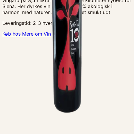
vingård på 8,5 hektar beliggende få kilometer sydøst for
Siena. Her dyrkes vin og oliven 100% økologisk i
harmoni med naturen.Denne vin er et smukt udt
Leveringstid:
2-3 hverdage
Køb hos Mere om Vin