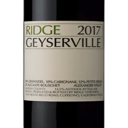
å Cabernet-vine, leverer Ridge Vineyards også vine I særk
ordlige Sonoma, Geyserville og Lytton