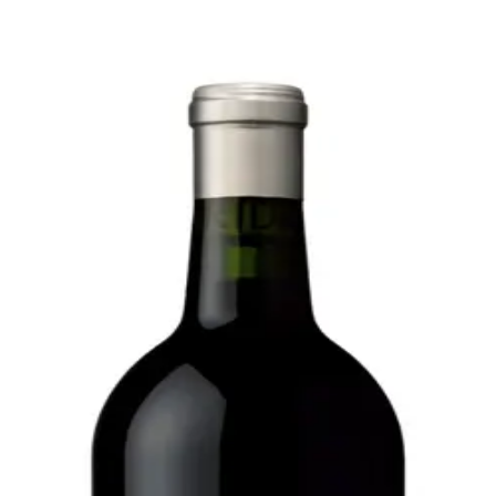
Bare go